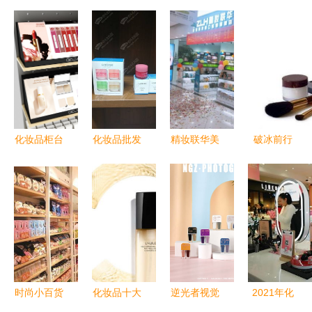
化妆品柜台
化妆品批发
精妆联华美
破冰前行
陈列设计
与零售 开
妆市场深度
2017年化
颜值与经济
启代理合
解析 化妆
妆品门店如
并重的零售
作，共拓美
品零售加盟
何突破零售
艺术
丽事业新篇
的潜力之选
寒冬困局
章
时尚小百货
化妆品十大
逆光者视觉
2021年化