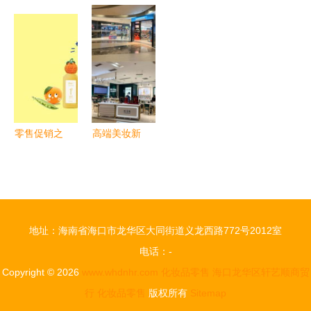
借力化妆
领先品牌
绍兴专业摄
妆品行业5
品，玩出零
希幻妮
影公司，助
大发展趋势
售新花样
Siihenrry如
力美妆化妆
与零售新动
何以创新护
品与指甲油
向
肤系列引领
淘宝电商产
女性消费市
品拍摄
场
零售促销之
高端美妆新
殇 国内化
地标 观音
妆品价格体
桥大融城迎
系开始“坍
来同时拥有
塌”
M.A.C及
地址：海南省海口市龙华区大同街道义龙西路772号2012室
Burberry的
电话：-
丝芙兰门店
Copyright © 2026
www.whdnhr.com
化妆品零售
海口龙华区轩艺顺商贸
行
化妆品零售
版权所有
Sitemap